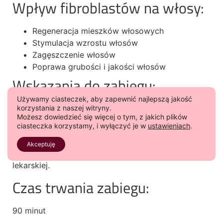
Wpływ fibroblastów na włosy:
Regeneracja mieszków włosowych
Stymulacja wzrostu włosów
Zagęszczenie włosów
Poprawa grubości i jakości włosów
Wskazania do zabiegu:
Używamy ciasteczek, aby zapewnić najlepszą jakość
korzystania z naszej witryny.
Łysienie androgenowe, łysienie telogenowe
Możesz dowiedzieć się więcej o tym, z jakich plików
Przygotowanie do zabiegu:
ciasteczka korzystamy, i wyłączyć je w
ustawieniach
.
Akceptuję
Zabieg wymaga wcześniejszej kwalifikacji
lekarskiej.
Czas trwania zabiegu:
90 minut