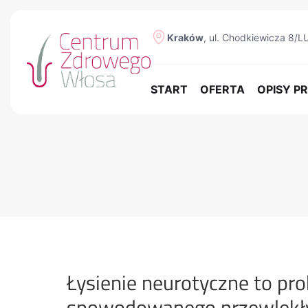
Kraków
, ul. Chodkiewicza 8/L
START
OFERTA
OPISY 
Łysienie neurotyczne to p
spowodowanego przewlekł