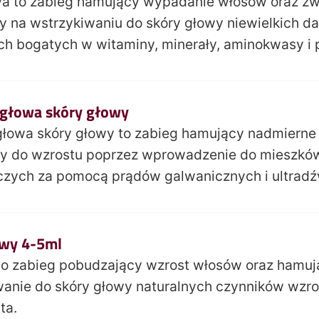
wa to zabieg hamujący wypadanie włosów oraz zw
 na wstrzykiwaniu do skóry głowy niewielkich da
ch bogatych w witaminy, minerały, aminokwasy i 
igłowa skóry głowy
głowa skóry głowy to zabieg hamujący nadmiern
y do wzrostu poprzez wprowadzenie do mieszków
czych za pomocą prądów galwanicznych i ultrad
owy 4-5ml
to zabieg pobudzający wzrost włosów oraz hamu
wanie do skóry głowy naturalnych czynników wzr
ta.