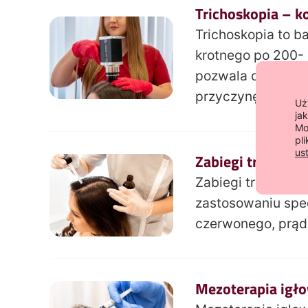
Trichoskopia – 
Trichoskopia to 
krotnego po 200- 
pozwala dostosowa
przyczynę wypada
Uż
ja
Mo
pl
us
Zabiegi trychol
Zabiegi trycholog
zastosowaniu spe
czerwonego, prąd
Mezoterapia igł