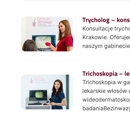
Trycholog – kons
Konsultacje tryc
Krakowie. Oferuje
naszym gabinecie 
Trichoskopia – l
Trichoskopia w g
lekarskie włosów 
wideodermatoskop
badaniaBezinwaz