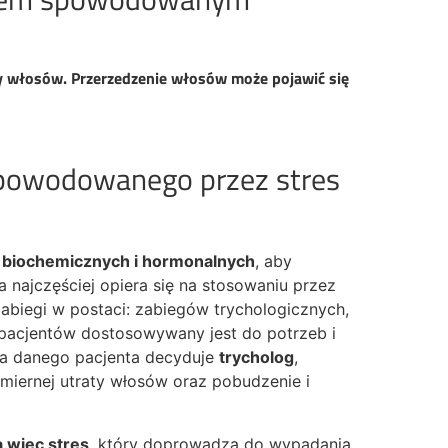
y włosów. Przerzedzenie włosów może pojawić się
spowodowanego przez stres
ań biochemicznych i hormonalnych
, aby
a najczęściej opiera się na stosowaniu przez
biegi w postaci: zabiegów trychologicznych,
u pacjentów dostosowywany jest do potrzeb i
dla danego pacjenta decyduje
trycholog
,
miernej utraty włosów oraz pobudzenie i
 więc stres
, który doprowadza do wypadania