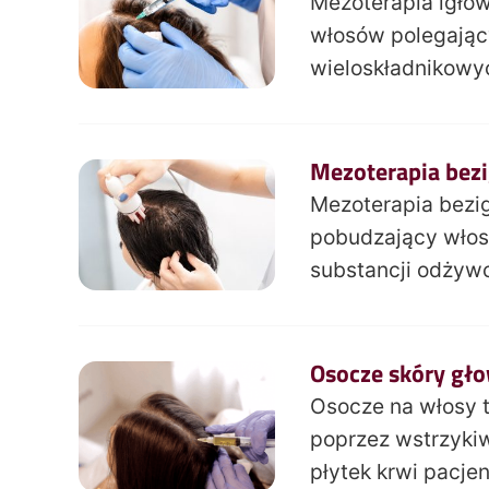
Mezoterapia igło
włosów polegający
wieloskładnikowy
Mezoterapia bez
Mezoterapia bezi
pobudzający włos
substancji odżyw
Osocze skóry gł
Osocze na włosy 
poprzez wstrzyki
płytek krwi pacjen