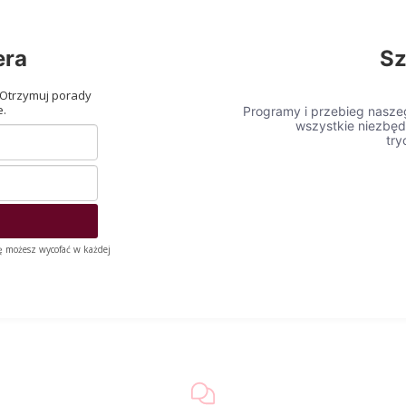
era
Sz
 Otrzymuj porady
e.
Programy i przebieg naszeg
wszystkie niezbęd
try
ę możesz wycofać w każdej