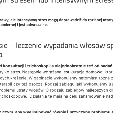
owy, ale intensywny stres mogą doprowadzić do rozlanej utrat
nomiernej i jest odwracalne.
sie – leczenie wypadania włosów 
a
konsultacji i trichoskopii a niejednokrotnie też od bad
tylko stres. Następnie wdrażana jest kuracja domowa, któr
ych krążenie. W gabinecie wykonujemy natomiast różne za
skyterapii czy też osocza. Rodzaj zabiegu jaki wykonujemy 
 problemu utraty włosów. O rodzaju zabiegów najlepszych 
richoskopowe. Działania te mają na celu zahamowanie nad
zniczym, aby wyeliminować również przyczynę problemu a