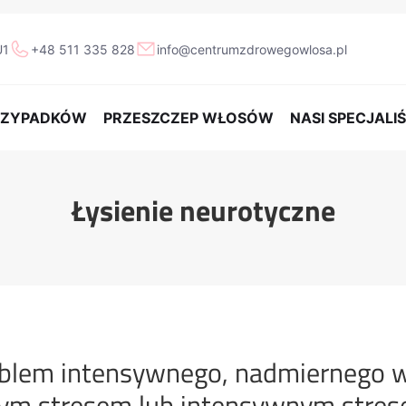
U1
+48 511 335 828
info@centrumzdrowegowlosa.pl
PRZYPADKÓW
PRZESZCZEP WŁOSÓW
NASI SPECJALIŚ
Łysienie neurotyczne
roblem intensywnego, nadmiernego
ym stresem lub intensywnym str