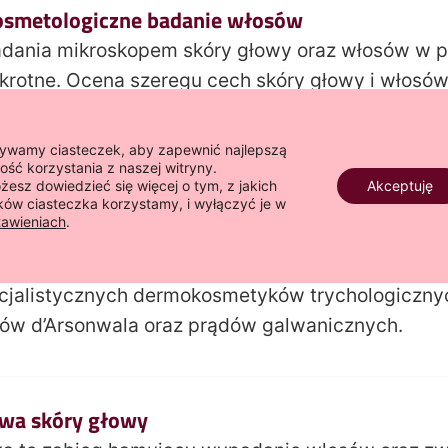
kosmetologiczne badanie włosów
badania mikroskopem skóry głowy oraz włosów w 
krotne. Ocena szeregu cech skóry głowy i włosów
ć odpowiednią pielęgnację i leczenie a w wielu 
nia włosów oraz problemów ze skórą głowy.
ywamy ciasteczek, aby zapewnić najlepszą
kość korzystania z naszej witryny.
żesz dowiedzieć się więcej o tym, z jakich
Akceptuję
ików ciasteczka korzystamy, i wyłączyć je w
tawieniach
.
ogiczne z zastosowaniem kosmetyków oraz saun
iczne likwidują wszelakie problemy skóry głowy i 
cjalistycznych dermokosmetyków trychologicznyc
ów d’Arsonwala oraz prądów galwanicznych.
owa skóry głowy