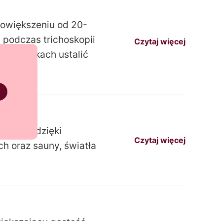
powiększeniu od 20-
 podczas trichoskopii
Czytaj więcej
przypadkach ustalić
y
włosów, dzięki
Czytaj więcej
h oraz sauny, światła